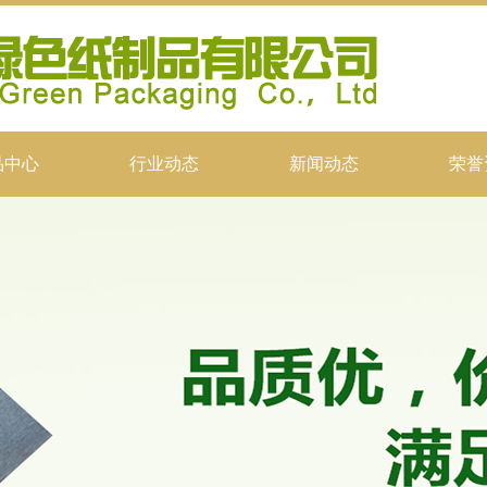
品中心
行业动态
新闻动态
荣誉