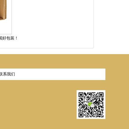
国好包装！
联系我们
|