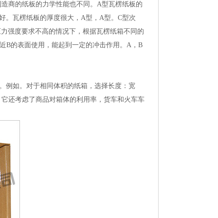
制造商的纸板的力学性能也不同。A型瓦楞纸板的
好。瓦楞纸板的厚度很大，A型，A型。C型次
压力强度要求不高的情况下，根据瓦楞纸箱不同的
接近B的表面使用，能起到一定的冲击作用。A，B
。例如。对于相同体积的纸箱，选择长度：宽
择。它还考虑了商品对箱体的利用率，货车和火车车