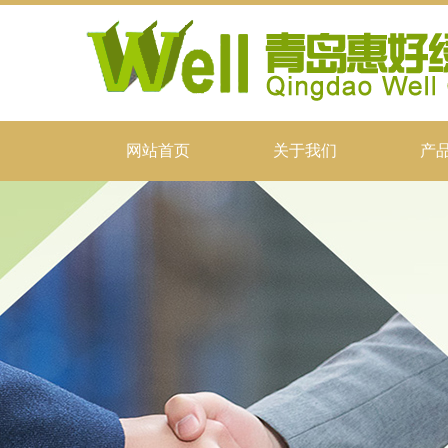
网站首页
关于我们
产